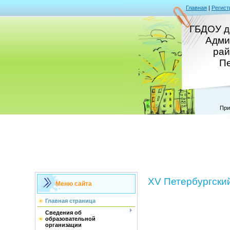
Главная
|
Регист
ГБДОУ д
Адми
рай
Пе
При
XV Петербургски
Меню сайта
Главная страница
Сведения об
образовательной
организации