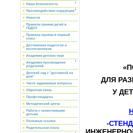
Наша безопасность
Противодействие коррупции
Новости
Правила приема детей в
ГБДОУ
Правила приёма в первый
класс
Достижения педагогов и
воспитанников
Академия детских наук
Академия просвещения
«П
родителей
Детский сад с "доставкой на
дом"
ДЛЯ РАЗ
Часто задаваемые вопросы
У ДЕ
Обратная связь
Профстандарты
Методический центр
Работа с талантливыми
детьми
Полезные ссылки
-
СТЕН
Родительская плата
ИНЖЕНЕРНО