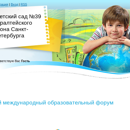
рация
|
Вход
|
RSS
етский сад №39
ралтейского
она Санкт-
тербурга
ветствую Вас
Гость
й международный образовательный форум