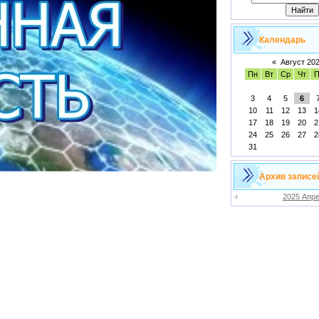
Календарь
«
Август 20
Пн
Вт
Ср
Чт
П
3
4
5
6
10
11
12
13
1
17
18
19
20
2
24
25
26
27
2
31
Архив записе
2025 Апр