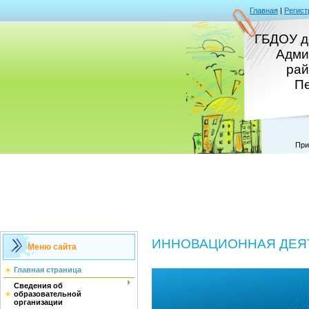
Главная
|
Регист
ГБДОУ д
Адми
рай
Пе
При
ИННОВАЦИОННАЯ ДЕЯ
Меню сайта
Главная страница
Сведения об
образовательной
организации