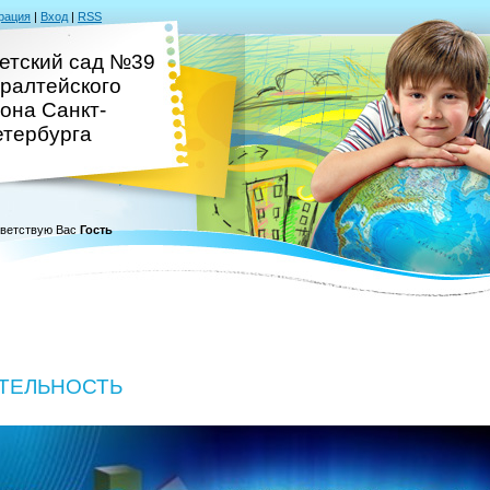
рация
|
Вход
|
RSS
етский сад №39
ралтейского
она Санкт-
тербурга
ветствую Вас
Гость
ТЕЛЬНОСТЬ