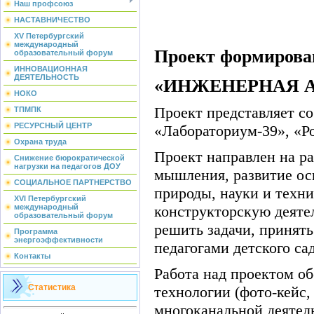
Наш профсоюз
НАСТАВНИЧЕСТВО
XV Петербургский
международный
Проект формирован
образовательный форум
ИННОВАЦИОННАЯ
ДЕЯТЕЛЬНОСТЬ
«ИНЖЕНЕРНАЯ 
НОКО
Проект представляет с
ТПМПК
РЕСУРСНЫЙ ЦЕНТР
«Лабораториум-39», «Р
Охрана труда
Проект направлен на р
Снижение бюрократической
нагрузки на педагогов ДОУ
мышления, развитие ос
СОЦИАЛЬНОЕ ПАРТНЕРСТВО
природы, науки и техни
XVI Петербургский
конструкторскую деяте
международный
образовательный форум
решить задачи, принять
Программа
энергоэффективности
педагогами детского са
Контакты
Работа над проектом об
Статистика
технологии (фото-кейс,
многоканальной деятел